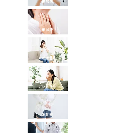
糖尿病
甲状腺
呼吸器
アレルギー
消化器