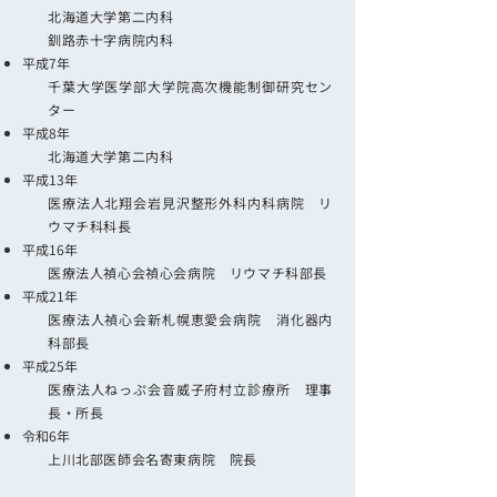
北海道大学第二内科
釧路赤十字病院内科
平成7年
千葉大学医学部大学院高次機能制御研究セン
ター
平成8年
北海道大学第二内科
平成13年
医療法人北翔会岩見沢整形外科内科病院 リ
ウマチ科科長
平成16年
医療法人禎心会禎心会病院 リウマチ科部長
平成21年
医療法人禎心会新札幌恵愛会病院 消化器内
科部長
平成25年
医療法人ねっぷ会音威子府村立診療所 理事
長・所長
令和6年
上川北部医師会名寄東病院 院長