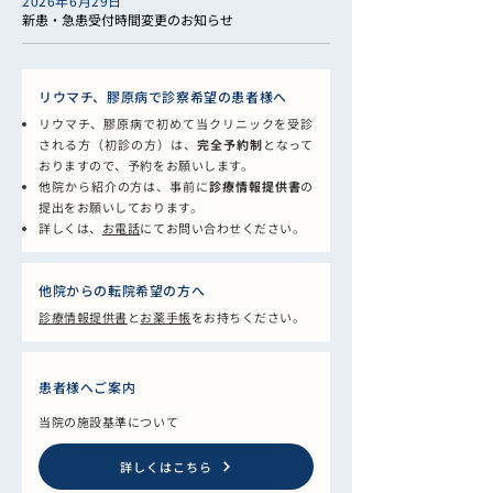
2026年6月29日
新患・急患受付時間変更のお知らせ
リウマチ、膠原病で診察希望の患者様へ
リウマチ、膠原病で初めて当クリニックを受診
される方（初診の方）は、
完全予約制
となって
おりますので、予約をお願いします。
他院から紹介の方は、事前に
診療情報提供書
の
提出をお願いしております。
詳しくは、
お電話
にてお問い合わせください。
他院からの転院希望の方へ
診療情報提供書
と
お薬手帳
をお持ちください。
患者様へご案内
当院の施設基準について
詳しくはこちら