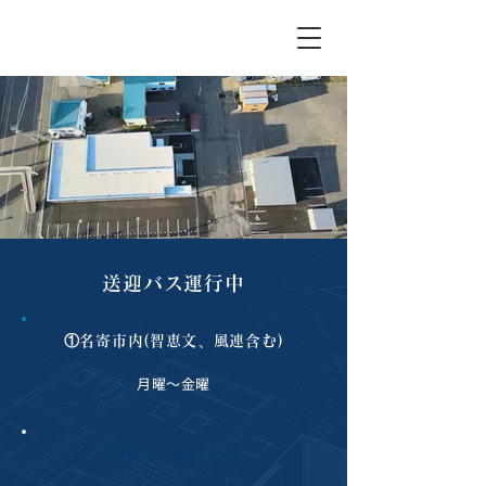
なよろ内科クリニック｜名寄市の内科クリニック
送迎バス運行中
①名寄市内(智恵文、風連含む)
月曜～金曜
②枝幸、歌登方面