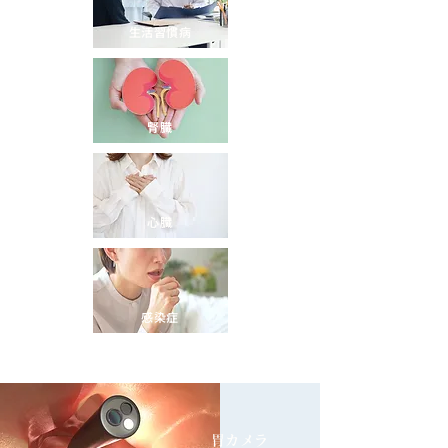
生活習慣病
腎臓
心臓
感染症
​胃カメラ