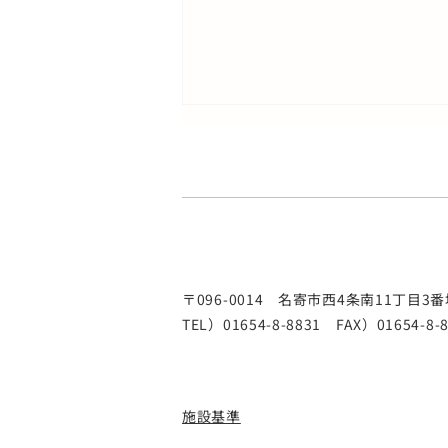
院長学会出席に伴う受付時間
変更のお知らせ
院長の学会出席に伴い、下記日程
は予約外（新患・急患を含む）の
受付終了時間を変更いたします。
※2026年6月より、土曜日の診療
〒096-0014
名寄市西4条南11丁目3番
は予約外来を行っております。 9
TEL）01654-8-8831 FAX）01654-8-
月5日（土） 10時30分までの受
付 9月19日（土） 10時30分ま
での受付 10月3日（土） 10時
までの受付 ご不便をおかけいた
​施設基準
しますが、ご理解とご協力のほど