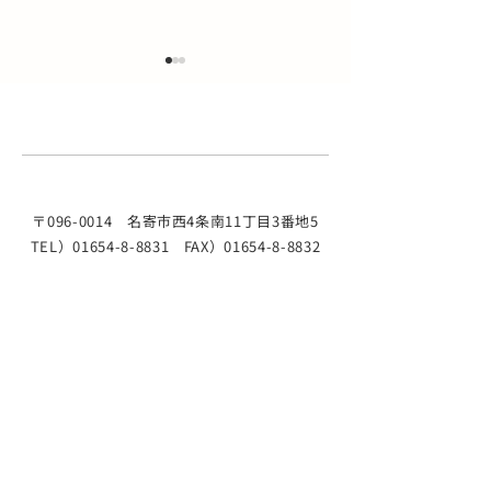
骨密度検診のご案内
お盆期間の診療
骨粗しょう症は、自覚症状が
お盆期間中、8月1
ほとんどないまま進行し、骨
を休診とさせて頂
折のリスクを高める病気で
様にはご不便をお
す。 当院では、最新の骨密度
が、よろしくお願
〒096-0014
名寄市西4条南11丁目3番地5
測定装置（DEXA法）を用い
す。 8/10(月) 8/11
TEL）01654-8-8831 FAX）01654-8-8832
た検診を行っています。 ・最
8/12(水) 8/13(木) 
近背が縮んだ気がする ・姿勢
8/15(土) 午前 〇 
が丸くなってきた ・閉経後の
休診 午後 〇 〇 / 
女性 ・骨折の経験がある ・
8/17(月)からは
家族に骨粗しょう症の方がい
なります。 なよ
る これらに当てはまる方は、
ック 院長
早めの検査をおすすめしま
​施設基準
す。 ■ 検査日時 曜日 月 火
水 金 時間 13:45～16:30 ・検
©2024 なよろ内科クリニック