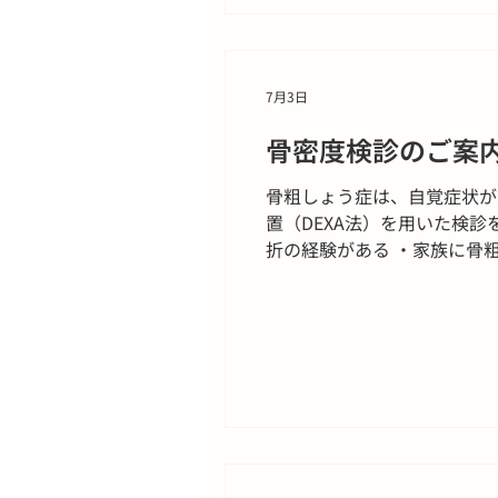
7月3日
骨密度検診のご案
骨粗しょう症は、自覚症状が
置（DEXA法）を用いた検診
折の経験がある ・家族に骨
曜日 月 火 水 金 時間 13:
円（税込） ■ お申込み・お問
ク 院長