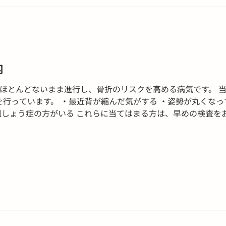
内
ほとんどないまま進行し、骨折のリスクを高める病気です。 
を行っています。 ・最近背が縮んだ気がする ・姿勢が丸くなっ
粗しょう症の方がいる これらに当てはまる方は、早めの検査をお
45～16:30 ・検査時間：約10～15分／痛みはありません。 ・予約は
合せ ・受付窓口、またはお電話にて承ります ・電話：01654-8