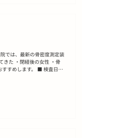
当院では、最新の骨密度測定装
てきた ・閉経後の女性 ・骨
すすめします。 ■ 検査日時
不要です。 ■ 費用 ・3,500
-8831 なよろ内科クリニッ