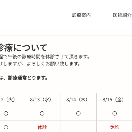
診療案内
医師紹介
診療について
程で午後の診療時間を休診させて頂きます。
けしますが、よろしくお願い致します。
らは、診療通常とります。
/12（火）
8/13（水）
8/14（木）
8/15（金）
〇
〇
〇
〇
〇
休診
休診