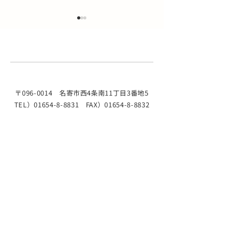
骨密度検診のご案内
お盆期間の診療
骨粗しょう症は、自覚症状が
お盆期間中、8月1
ほとんどないまま進行し、骨
を休診とさせて頂
折のリスクを高める病気で
様にはご不便をお
す。 当院では、最新の骨密度
が、よろしくお願
〒096-0014
名寄市西4条南11丁目3番地5
測定装置（DEXA法）を用い
す。 8/10(月) 8/11
TEL）01654-8-8831 FAX）01654-8-8832
た検診を行っています。 ・最
8/12(水) 8/13(木) 
近背が縮んだ気がする ・姿勢
8/15(土) 午前 〇 
が丸くなってきた ・閉経後の
休診 午後 〇 〇 / 
女性 ・骨折の経験がある ・
8/17(月)からは
家族に骨粗しょう症の方がい
なります。 なよ
る これらに当てはまる方は、
ック 院長
早めの検査をおすすめしま
​施設基準
す。 ■ 検査日時 曜日 月 火
水 金 時間 13:45～16:30 ・検
©2024 なよろ内科クリニック
査