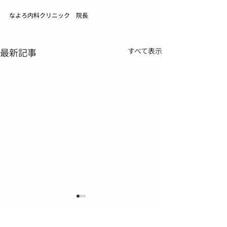
なよろ内科クリニック　院長
最新記事
すべて表示
骨密度検診のご案内
新患・急患受付
のお知らせ
骨粗しょう症は、自覚症状が