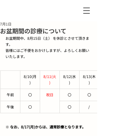
7月1日
お盆期間の診療について
お盆期間中、8月15日（土） を休診とさせて頂きま
す。
皆様にはご不便をおかけしますが、よろしくお願い
いたします。
8/10(月
8/11(火
8/12(水
8/13(木
)
)
)
)
午前
〇
祝日
〇
〇
午後
〇
〇
/
※ 
なお、8/17(月)からは、通常診療となります。