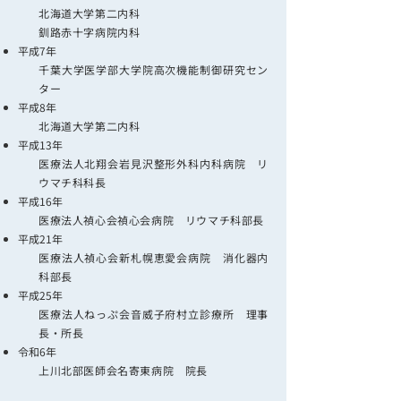
北海道大学第二内科
釧路赤十字病院内科
平成7年
千葉大学医学部大学院高次機能制御研究セン
ター
平成8年
北海道大学第二内科
平成13年
医療法人北翔会岩見沢整形外科内科病院 リ
ウマチ科科長
平成16年
医療法人禎心会禎心会病院 リウマチ科部長
平成21年
医療法人禎心会新札幌恵愛会病院 消化器内
科部長
平成25年
医療法人ねっぷ会音威子府村立診療所 理事
長・所長
令和6年
上川北部医師会名寄東病院 院長