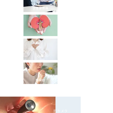
生活習慣病
腎臓
心臓
感染症
​胃カメラ