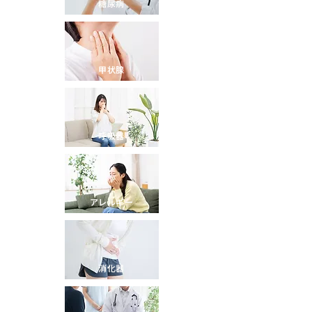
糖尿病
甲状腺
呼吸器
アレルギー
消化器