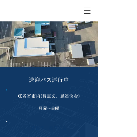
なよろ内科クリニック｜名寄市の内科クリニック
送迎バス運行中
①名寄市内(智恵文、風連含む)
月曜～金曜
②枝幸、歌登方面