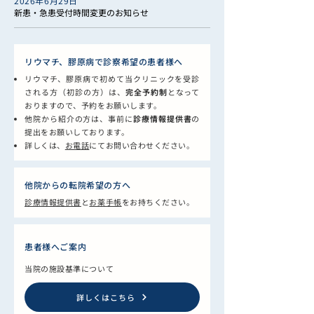
2026年6月29日
新患・急患受付時間変更のお知らせ
リウマチ、膠原病で診察希望の患者様へ
リウマチ、膠原病で初めて当クリニックを受診
される方（初診の方）は、
完全予約制
となって
おりますので、予約をお願いします。
他院から紹介の方は、事前に
診療情報提供書
の
提出をお願いしております。
詳しくは、
お電話
にてお問い合わせください。
他院からの転院希望の方へ
診療情報提供書
と
お薬手帳
をお持ちください。
患者様へご案内
当院の施設基準について
詳しくはこちら